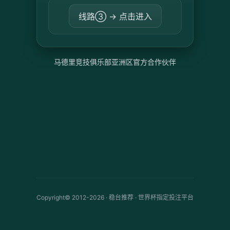
线路③ → 点击进入
马德里竞技俱乐部亚洲区官方合作伙伴
Copyright© 2012-2026 · 稳台推荐 · 世界杯指定投注平台